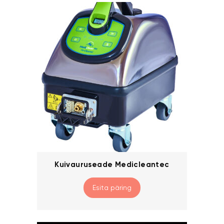
Kuivauruseade Medicleantec
Esita päring