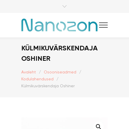
KÜLMIKUVÄRSKENDAJA
OSHINER
Avaleht
/
Osooniseadmed
/
Kodulahendused
/
Külmikuvärskendaja Oshiner