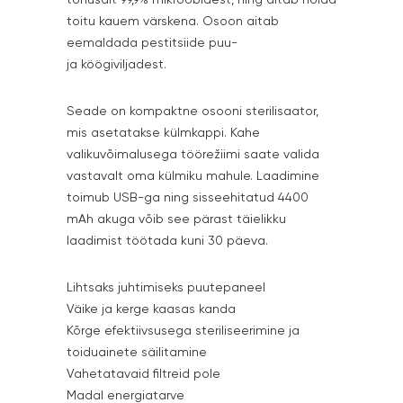
tõhusalt 99,9% mikroobidest, ning aitab hoida
toitu kauem värskena. Osoon aitab
eemaldada pestitsiide puu-
ja köögiviljadest.
Seade on kompaktne osooni sterilisaator,
mis asetatakse külmkappi. Kahe
valikuvõimalusega töörežiimi saate valida
vastavalt oma külmiku mahule. Laadimine
toimub USB-ga ning sisseehitatud 4400
mAh akuga võib see pärast täielikku
laadimist töötada kuni 30 päeva.
Lihtsaks juhtimiseks puutepaneel
Väike ja kerge kaasas kanda
Kõrge efektiivsusega steriliseerimine ja
toiduainete säilitamine
Vahetatavaid filtreid pole
Madal energiatarve