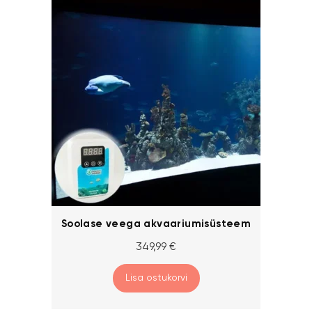
Soolase veega akvaariumisüsteem
349,99
€
Lisa ostukorvi