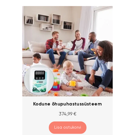
Kodune õhupuhastussüsteem
374,99
€
Lisa ostukorvi