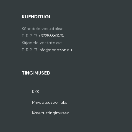
KLIENDITUGI
Kõnedele vastatakse
E-R 9-17
+37256569494
Kirjadele vastatakse
E-R 9-17
info@nanozon.eu
TINGIMUSED
KKK
Privaatsuspoliitika
Kasutustingimused