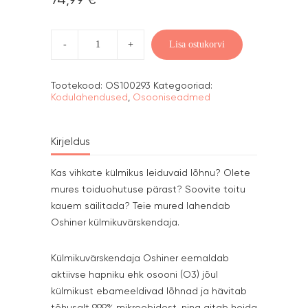
74,99
€
Külmikuvärskendaja
Oshiner
Lisa ostukorvi
kogus
Tootekood:
OS100293
Kategooriad:
Kodulahendused
,
Osooniseadmed
Kirjeldus
Kas vihkate külmikus leiduvaid lõhnu? Olete
mures toiduohutuse pärast? Soovite toitu
kauem säilitada? Teie mured lahendab
Oshiner külmikuvärskendaja.
Külmikuvärskendaja Oshiner eemaldab
aktiivse hapniku ehk osooni (O3) jõul
külmikust ebameeldivad lõhnad ja hävitab