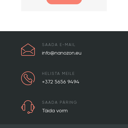
SAADA E-MAIL
info@nanozon.eu
HELISTA MEILE
+372 5656 9494
SAADA PÄRING
Täida vorm