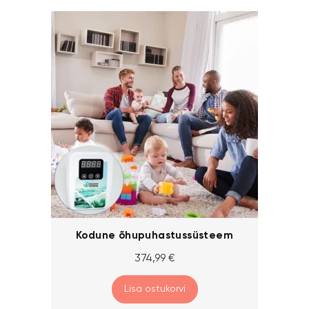
Kodune õhupuhastussüsteem
374,99
€
Lisa ostukorvi