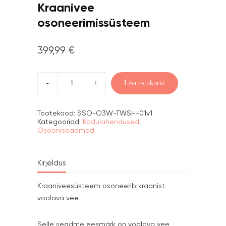
Kraanivee
osoneerimissüsteem
399,99
€
Kraanivee
osoneerimissüsteem
Lisa ostukorvi
kogus
Tootekood:
SSO-O3W-TWSH-01v1
Kategooriad:
Kodulahendused
,
Osooniseadmed
Kirjeldus
Kraaniveesüsteem osoneerib kraanist
voolava vee.
Selle seadme eesmärk on voolava vee