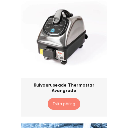
Kuivauruseade Thermostar
Avangrade
Esita päring
This