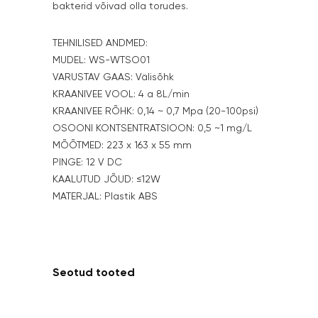
bakterid võivad olla torudes.
TEHNILISED ANDMED:
MUDEL: WS-WTSO01
VARUSTAV GAAS: Välisõhk
KRAANIVEE VOOL: 4 a 8L/min
KRAANIVEE RÕHK: 0,14 ~ 0,7 Mpa (20-100psi)
OSOONI KONTSENTRATSIOON: 0,5 ~1 mg/L
MÕÕTMED: 223 x 163 x 55 mm
PINGE: 12 V DC
KAALUTUD JÕUD: ≤12W
MATERJAL: Plastik ABS
Seotud tooted