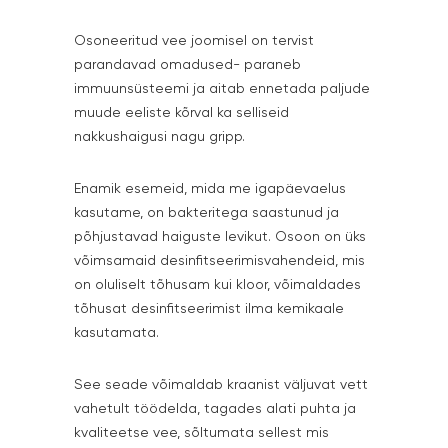
Osoneeritud vee joomisel on tervist
parandavad omadused- paraneb
immuunsüsteemi ja aitab ennetada paljude
muude eeliste kõrval ka selliseid
nakkushaigusi nagu gripp.
Enamik esemeid, mida me igapäevaelus
kasutame, on bakteritega saastunud ja
põhjustavad haiguste levikut. Osoon on üks
võimsamaid desinfitseerimisvahendeid, mis
on oluliselt tõhusam kui kloor, võimaldades
tõhusat desinfitseerimist ilma kemikaale
kasutamata.
See seade võimaldab kraanist väljuvat vett
vahetult töödelda, tagades alati puhta ja
kvaliteetse vee, sõltumata sellest mis