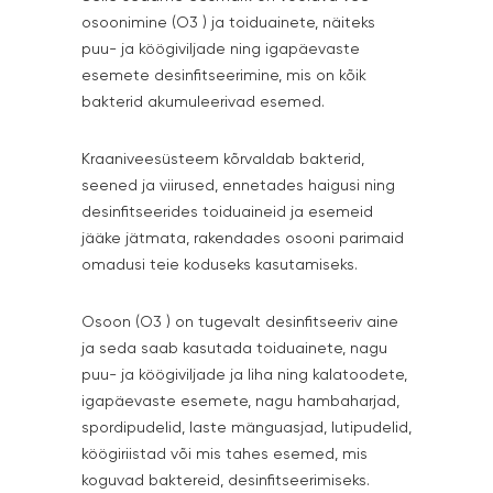
osoonimine (O3 ) ja toiduainete, näiteks
puu- ja köögiviljade ning igapäevaste
esemete desinfitseerimine, mis on kõik
bakterid akumuleerivad esemed.
Kraaniveesüsteem kõrvaldab bakterid,
seened ja viirused, ennetades haigusi ning
desinfitseerides toiduaineid ja esemeid
jääke jätmata, rakendades osooni parimaid
omadusi teie koduseks kasutamiseks.
Osoon (O3 ) on tugevalt desinfitseeriv aine
ja seda saab kasutada toiduainete, nagu
puu- ja köögiviljade ja liha ning kalatoodete,
igapäevaste esemete, nagu hambaharjad,
spordipudelid, laste mänguasjad, lutipudelid,
köögiriistad või mis tahes esemed, mis
koguvad baktereid, desinfitseerimiseks.