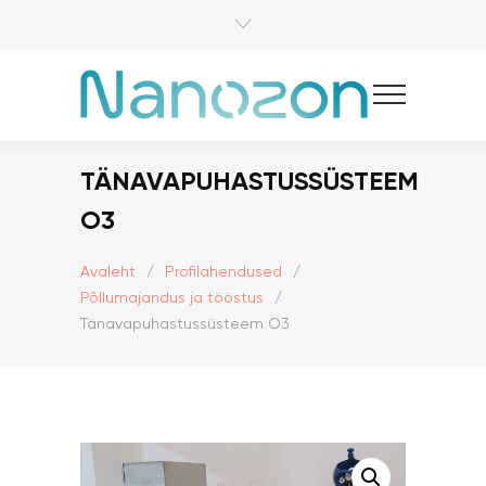
TÄNAVAPUHASTUSSÜSTEEM
O3
Avaleht
/
Profilahendused
/
Põllumajandus ja tööstus
/
Tänavapuhastussüsteem O3