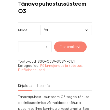
Tänavapuhastussüsteem
O3
Model
Tänavapuhastussüsteem
O3
Lisa ostukorvi
kogus
Tootekood:
SSO-O3W-SCSM-01v1
Kategooriad:
Põllumajandus ja tööstus
,
Profilahendused
Kirjeldus
Lisainfo
Tänavapuhastussüsteem O3 tagab tõhusa
desinfitseerimise võimaldades tõhusa
pesemise ilma kemikaale kasutamata. See