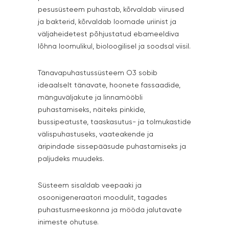
pesusüsteem puhastab, kõrvaldab viirused
ja bakterid, kõrvaldab loomade uriinist ja
väljaheidetest põhjustatud ebameeldiva
lõhna loomulikul, bioloogilisel ja soodsal viisil.
Tänavapuhastussüsteem O3 sobib
ideaalselt tänavate, hoonete fassaadide,
mänguväljakute ja linnamööbli
puhastamiseks, näiteks pinkide,
bussipeatuste, taaskasutus- ja tolmukastide
välispuhastuseks, vaateakende ja
äripindade sissepääsude puhastamiseks ja
paljudeks muudeks.
Süsteem sisaldab veepaaki ja
osoonigeneraatori moodulit, tagades
puhastusmeeskonna ja mööda jalutavate
inimeste ohutuse.