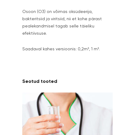
Osoon (O3) on võimas oksüdeerija,
bakteritsiid ja viritsiid, nii et kohe pärast
pealekandmisel tagab selle täieliku
efektiivsuse.
Saadaval kahes versioonis: 0,2m³, 1 m³.
Seotud tooted
This
product
has
multiple
variants.
The
options
may
be
chosen