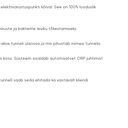
elektrivarustuspunkti kõrval. See on 100% looduslik
iiruste ja bakterite leviku tõkestamiseks.
se tunneli ülaossa ja mis pihustab inimesi tunnelis.
õi koos. Süsteem sisaldab automaatset ORP juhtimist
tunnel) saab seda ehitada ka vastavalt kliendi