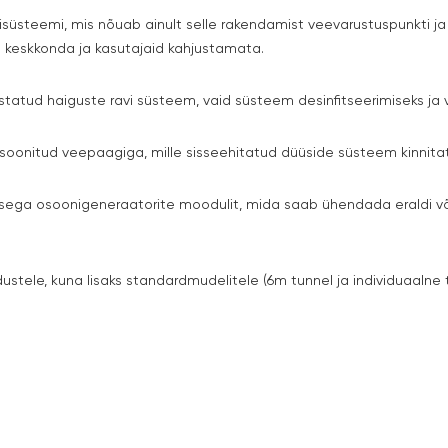
isüsteemi, mis nõuab ainult selle rakendamist veevarustuspunkti ja 
e keskkonda ja kasutajaid kahjustamata.
ustatud haiguste ravi süsteem, vaid süsteem desinfitseerimiseks ja v
onitud veepaagiga, mille sisseehitatud düüside süsteem kinnitatak
misega osoonigeneraatorite moodulit, mida saab ühendada eraldi v
stele, kuna lisaks standardmudelitele (6m tunnel ja individuaalne 