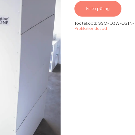
Esita päring
Tootekood:
SSO-O3W-DSTN-0
Profilahendused