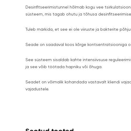
Desinfitseerimistunnel hõlmab kogu vee tsirkulatsioon
süsteem, mis tagab ohutu ja tõhusa desinfitseerimis
Tuleb märkida, et see ei ole viiruste ja bakterite põhj
Seade on saadaval koos kõrge kontsentratsiooniga oso
See süsteem sisaldab kahte intensiivsuse reguleeri
ja see võib töötada hapniku või õhuga.
Seadet on võimalik kohandada vastavalt kliendi vajadu
vajadustele.