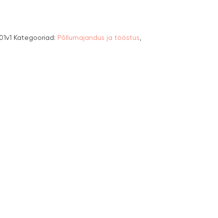
1v1
Kategooriad:
Põllumajandus ja tööstus
,