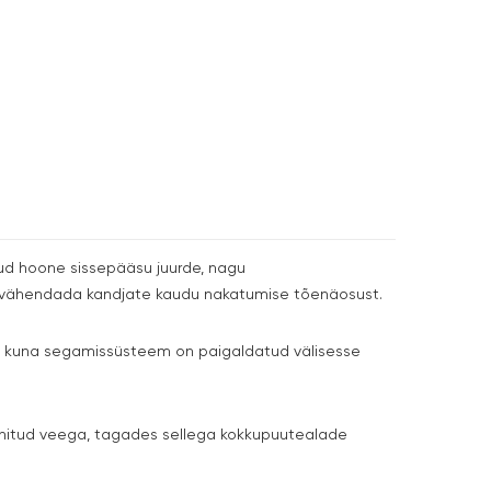
tud hoone sissepääsu juurde, nagu
a vähendada kandjate kaudu nakatumise tõenäosust.
i, kuna segamissüsteem on paigaldatud välisesse
soonitud veega, tagades sellega kokkupuutealade