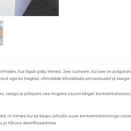
ohtades, kus liigub palju inimesi. See süsteem, kui see on paiguta
aod aga ka haiglad, võimaldab kõrvaldada pinnaviirused ja seeg
s, seega ei põhjusta see hingava osooni kõrget kontsentratsioon
aid, nii inimesi kui ka kaupu pritsida suure kontsentratsiooniga o
u ja tõhusa desinfitseerimise.