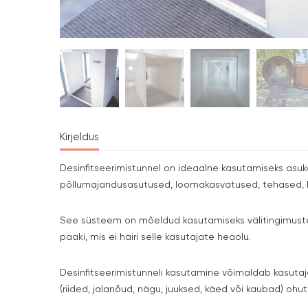
Kirjeldus
Desinfitseerimistunnel on ideaalne kasutamiseks asuk
põllumajandusasutused, loomakasvatused, tehased, l
See süsteem on mõeldud kasutamiseks välitingimuste
paaki, mis ei häiri selle kasutajate heaolu.
Desinfitseerimistunneli kasutamine võimaldab kasutaj
(riided, jalanõud, nägu, juuksed, käed või kaubad) ohut