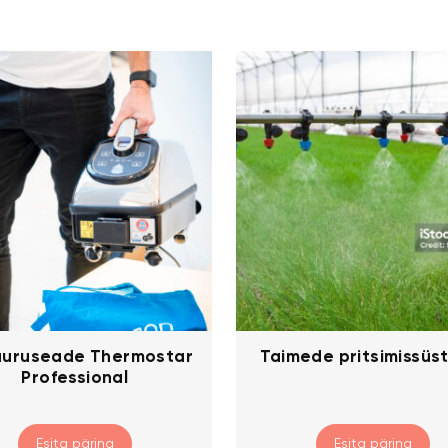
auruseade Thermostar
Taimede pritsimissü
Professional
Esita päring
Esita päring