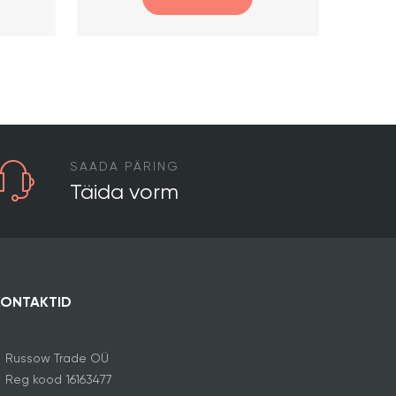
SAADA PÄRING
Täida vorm
KONTAKTID
Russow Trade OÜ
Reg kood 16163477