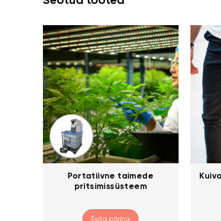
Seotud tooted
Portatiivne taimede
Kuiv
pritsimissüsteem
Esita päring