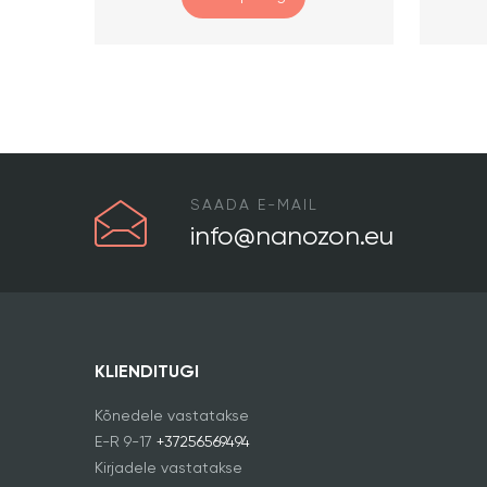
SAADA E-MAIL
info@nanozon.eu
KLIENDITUGI
Kõnedele vastatakse
E-R 9-17
+37256569494
Kirjadele vastatakse